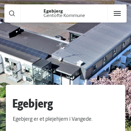
Gå til hoved indhold
Egebjerg
Gentofte Kommune
Egebjerg
Egebjerg er et plejehjem i Vangede.